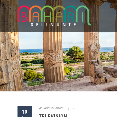
AdminBahari
0
10
TELEVISION