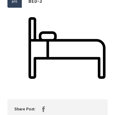
BED-3
APR
Share Post: