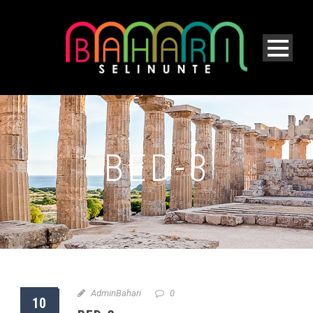
BED-3
AdminBahari
0
10