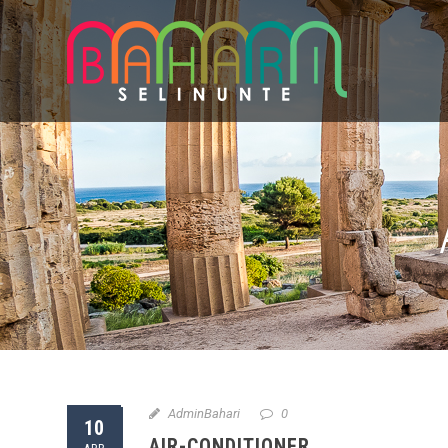
AdminBahari
0
10
AIR-CONDITIONER