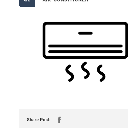
APR
Share Post: