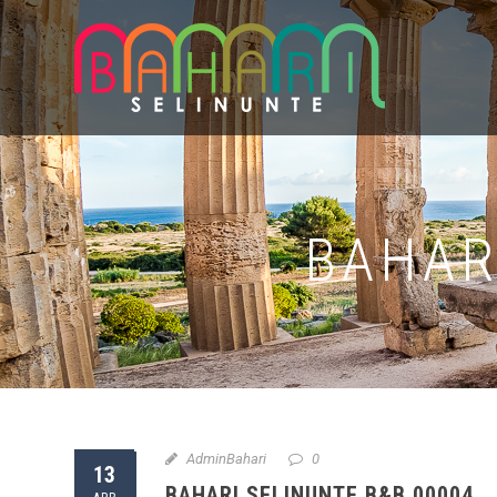
BAHAR
AdminBahari
0
13
BAHARI SELINUNTE B&B 00004