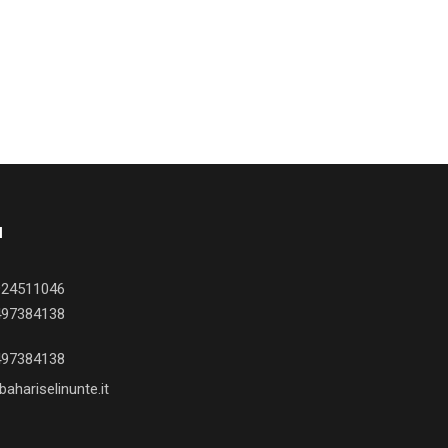
I
924511046
497384138
497384138
ahariselinunte.it