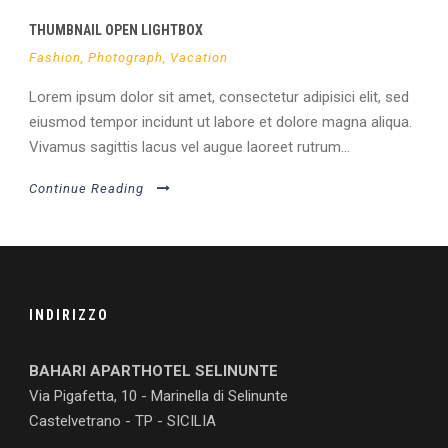
THUMBNAIL OPEN LIGHTBOX
Fashion
,
Photograph
,
Vacation
Lorem ipsum dolor sit amet, consectetur adipisici elit, sed
eiusmod tempor incidunt ut labore et dolore magna aliqua.
Vivamus sagittis lacus vel augue laoreet rutrum...
Continue Reading
INDIRIZZO
BAHARI APARTHOTEL SELINUNTE
Via Pigafetta, 10 - Marinella di Selinunte
Castelvetrano - TP - SICILIA